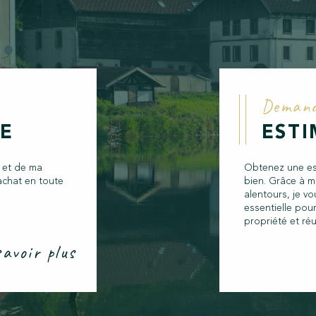
Deman
RE
EST
 et de ma
Obtenez une est
achat en toute
bien. Grâce à m
alentours, je vo
essentielle pour
propriété et réu
avoir plus