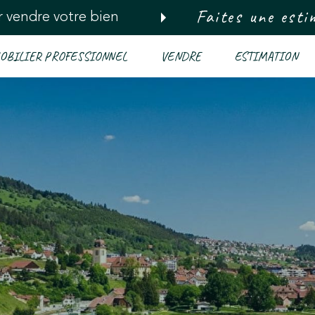
Faites une esti
 vendre votre bien
OBILIER PROFESSIONNEL
VENDRE
ESTIMATION
Voir les
10
annonces
imer
BUDGET