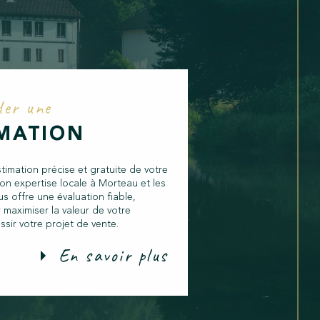
2
N
E
U
F
der une
A
IMATION
V
E
imation précise et gratuite de votre
on expertise locale à Morteau et les
C
us offre une évaluation fiable,
J
 maximiser la valeur de votre
ssir votre projet de vente.
A
En savoir plus
R
DI
N