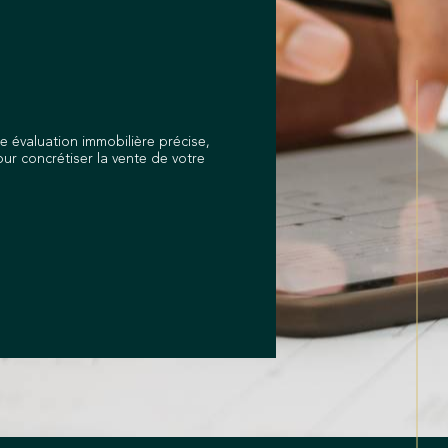
ou venez me rencontrer directement à mon
 Gaulle, 25500 Morteau. Je serai ravi de
sation de vos projets immobiliers.
 évaluation immobilière précise,
ur concrétiser la vente de votre