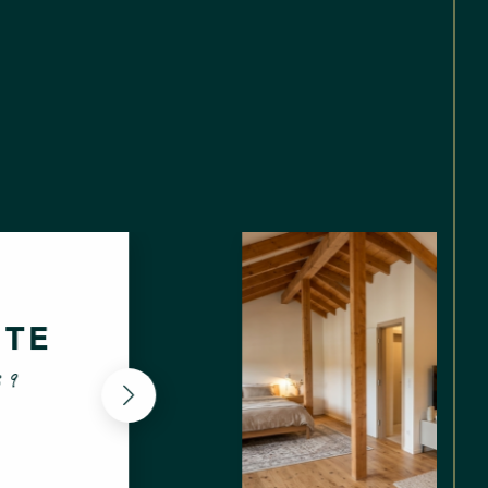
Le
s
NT
Gr
as
(2
40
57
ISER AUX
90