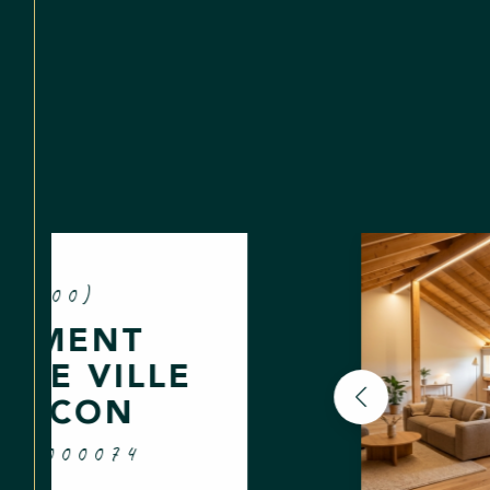
 (25500)
CE BRUTE
AP10000039