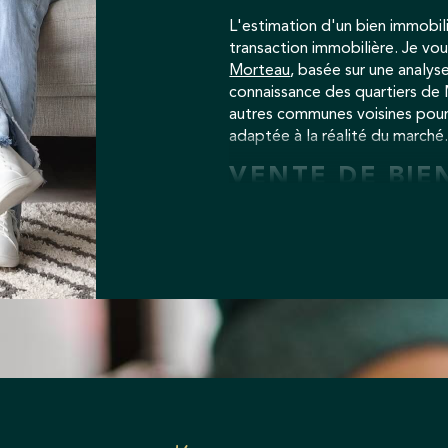
L'estimation d'un bien immobili
transaction immobilière. Je v
Morteau
, basée sur une analys
connaissance des quartiers de M
autres communes voisines pour 
adaptée à la réalité du marché
VENTE DE BIE
Je vous accompagne dans la ven
maison, d'un appartement ou d'
connaissance approfondie du m
performants, je mets en valeur 
potentiels. Que ce soit pour un
vous offre un service sur mesu
CONTACTEZ-M
Pour discuter de votre projet i
votre disposition. Contactez-m