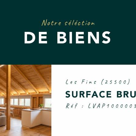
Notre séléction
DE BIENS
Les Fins (25500)
APPARTEME
T2
Réf : LVAP100000
APPARTEMENT BRUT À PERSONNAL
FINS