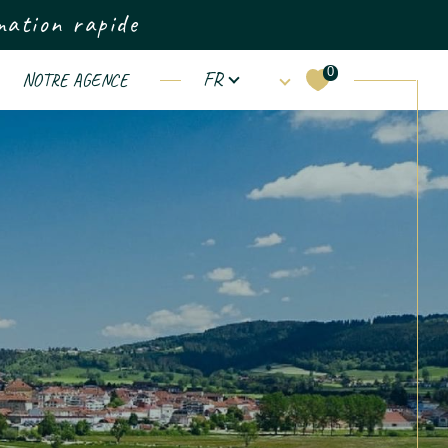
mation rapide
Langue
0
FR
NOTRE AGENCE
Filtrer
Réinitialiser les filtres