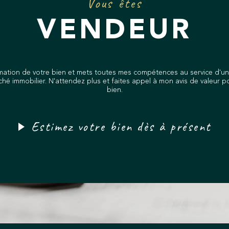
Vous êtes
à
contact@limmoduval.com
, 
agence au 20 avenue Charles de
VENDEUR
vous accompagner dans la réali
ation de votre bien et mets toutes mes compétences au service d'une
ché immobilier. N'attendez plus et faites appel à mon avis de valeur po
bien.
Estimez votre bien dès à présent