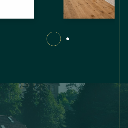
)
 le bien
A
P
P
A
R
T
E
M
E
N
T
S
T