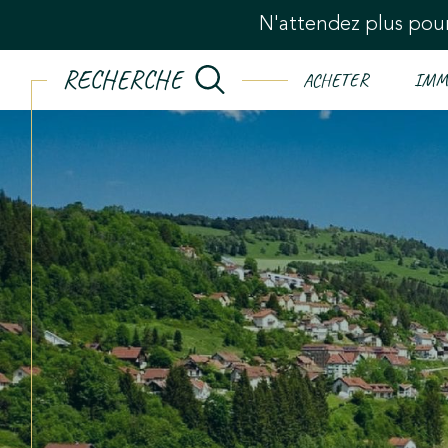
N'attendez plus pour
RECHERCHE
ACHETER
IMM
Acheter
Est
TYPE DE BIEN
de l'ancien
de l'immo pro