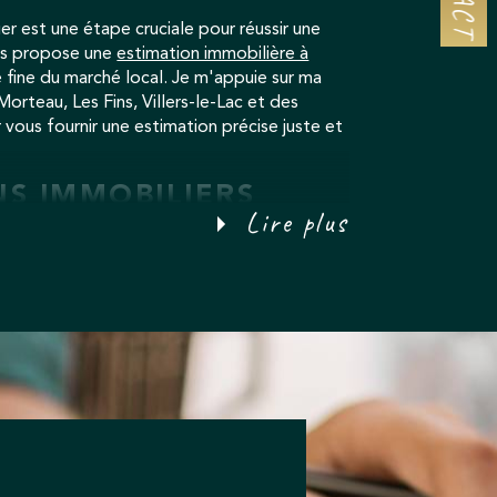
er est une étape cruciale pour réussir une
ous propose une
estimation immobilière à
e fine du marché local. Je m'appuie sur ma
orteau, Les Fins, Villers-le-Lac et des
vous fournir une estimation précise juste et
.
NS IMMOBILIERS
Lire plus
te de votre bien, qu'il s'agisse d'une
un terrain, neuf ou ancien. Grâce à ma
arché et à des outils de communication
votre bien pour attirer les acheteurs
e vente classique ou une vente en viager, je
re, en toute transparence.
OI À MORTEAU
mmobilier ou obtenir des conseils, je suis à
oi au 03 81 43 27 32, par e-mail