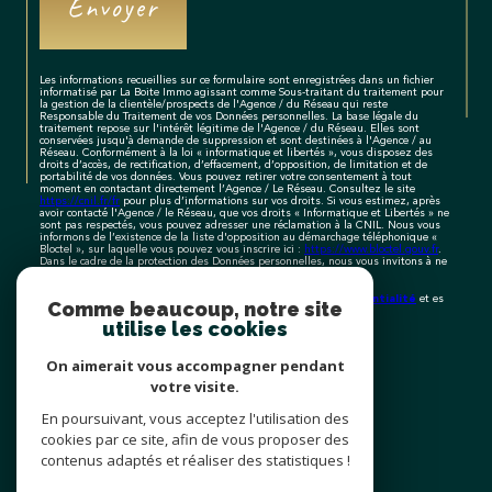
Envoyer
Les informations recueillies sur ce formulaire sont enregistrées dans un fichier
informatisé par La Boite Immo agissant comme Sous-traitant du traitement pour
la gestion de la clientèle/prospects de l'Agence / du Réseau qui reste
Responsable du Traitement de vos Données personnelles. La base légale du
traitement repose sur l'intérêt légitime de l'Agence / du Réseau. Elles sont
conservées jusqu'à demande de suppression et sont destinées à l'Agence / au
Réseau. Conformément à la loi « informatique et libertés », vous disposez des
droits d’accès, de rectification, d’effacement, d’opposition, de limitation et de
portabilité de vos données. Vous pouvez retirer votre consentement à tout
moment en contactant directement l’Agence / Le Réseau. Consultez le site
https://cnil.fr/fr
pour plus d’informations sur vos droits. Si vous estimez, après
avoir contacté l'Agence / le Réseau, que vos droits « Informatique et Libertés » ne
sont pas respectés, vous pouvez adresser une réclamation à la CNIL. Nous vous
informons de l’existence de la liste d'opposition au démarchage téléphonique «
Bloctel », sur laquelle vous pouvez vous inscrire ici :
https://www.bloctel.gouv.fr
.
Dans le cadre de la protection des Données personnelles, nous vous invitons à ne
pas inscrire de Données sensibles dans le champ de saisie libre.
Politiques de Confidentialité
Ce site est protégé par reCAPTCHA, les
et es
Comme beaucoup, notre site
Conditions d'utilisation
de Google s'appliquent.
utilise les cookies
On aimerait vous accompagner pendant
votre visite.
Espace
PROPRIÉTAIRE
En poursuivant, vous acceptez l'utilisation des
cookies par ce site, afin de vous proposer des
Se connecter
contenus adaptés et réaliser des statistiques !