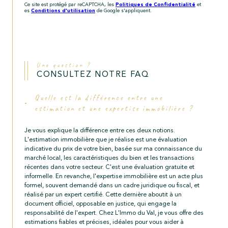
Et
Politiques de Confidentialité
Ce site est protégé par reCAPTCHA, les
et
Conditions d'utilisation
es
de Google s'appliquent.
Saisi
Sur
Je souhaite une estimation pour
Une question ?
vendre mon bien
CONSULTEZ NOTRE FAQ
Sur
Quelle est la différence entre une
estimation et une expertise immobilière ?
Je renseigne les informations
de mon bien
Je vous explique la différence entre ces deux notions.
Sur
L'estimation immobilière que je réalise est une évaluation
indicative du prix de votre bien, basée sur ma connaissance du
Type de bien *
marché local, les caractéristiques du bien et les transactions
Sélectionnez le type de bien *
récentes dans votre secteur. C'est une évaluation gratuite et
informelle. En revanche, l'expertise immobilière est un acte plus
formel, souvent demandé dans un cadre juridique ou fiscal, et
Adresse du bien *
réalisé par un expert certifié. Cette dernière aboutit à un
document officiel, opposable en justice, qui engage la
responsabilité de l'expert. Chez L'Immo du Val, je vous offre des
estimations fiables et précises, idéales pour vous aider à