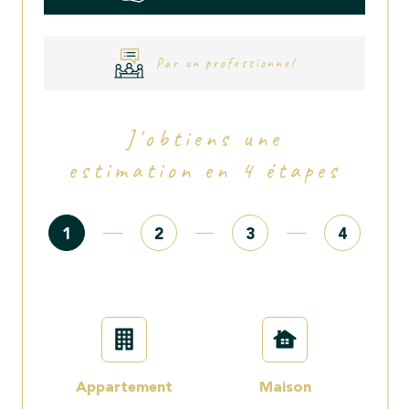
Par un professionnel
J'obtiens une
estimation en 4 étapes
1
2
3
4
N° 
Appartement
Maison