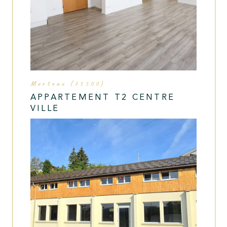
contactant directement l’Agence / Le Réseau. Consultez le site
https://cnil.fr/fr
pour plus d’informations sur vos droits. Si vous
estimez, après avoir contacté l'Agence / le Réseau, que vos
droits « Informatique et Libertés » ne sont pas respectés, vous
pouvez adresser une réclamation à la CNIL. Nous vous
informons de l’existence de la liste d'opposition au
démarchage téléphonique « Bloctel », sur laquelle vous pouvez
vous inscrire ici :
https://www.bloctel.gouv.fr
. Dans le cadre de la
protection des Données personnelles, nous vous invitons à ne
pas inscrire de Données sensibles dans le champ de saisie
Morteau (25500)
libre.
APPARTEMENT T2 CENTRE
Politiques de
Ce site est protégé par reCAPTCHA, les
VILLE
Confidentialité
Conditions d'utilisation
et es
de Google
s'appliquent.