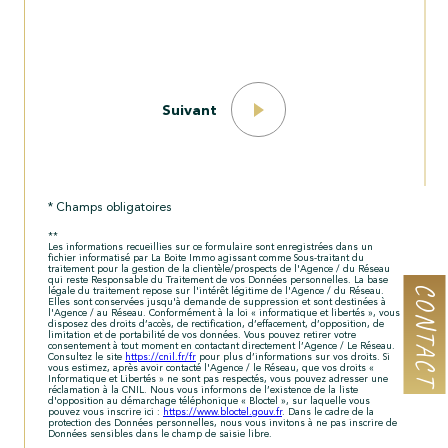
Lib
Cod
Suivant
Vil
* Champs obligatoires
**
Les informations recueillies sur ce formulaire sont enregistrées dans un
fichier informatisé par La Boite Immo agissant comme Sous-traitant du
traitement pour la gestion de la clientèle/prospects de l'Agence / du Réseau
Ann
qui reste Responsable du Traitement de vos Données personnelles. La base
CONTACT
légale du traitement repose sur l'intérêt légitime de l'Agence / du Réseau.
Elles sont conservées jusqu'à demande de suppression et sont destinées à
l'Agence / au Réseau. Conformément à la loi « informatique et libertés », vous
disposez des droits d’accès, de rectification, d’effacement, d’opposition, de
limitation et de portabilité de vos données. Vous pouvez retirer votre
consentement à tout moment en contactant directement l’Agence / Le Réseau.
Consultez le site
https://cnil.fr/fr
pour plus d’informations sur vos droits. Si
No
vous estimez, après avoir contacté l'Agence / le Réseau, que vos droits «
Informatique et Libertés » ne sont pas respectés, vous pouvez adresser une
réclamation à la CNIL. Nous vous informons de l’existence de la liste
d'opposition au démarchage téléphonique « Bloctel », sur laquelle vous
pouvez vous inscrire ici :
https://www.bloctel.gouv.fr
. Dans le cadre de la
protection des Données personnelles, nous vous invitons à ne pas inscrire de
Données sensibles dans le champ de saisie libre.