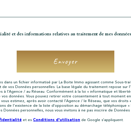
tialité et des informations relatives au traitement de mes données
Envoyer
ées dans un fichier informatisé par La Boite Immo agissant comme Sous-trai
de vos Données personnelles. La base légale du traitement repose sur l'i
à l'Agence / au Réseau. Conformément à la loi « informatique et libertés 
 de vos données. Vous pouvez retirer votre consentement à tout moment en
i vous estimez, après avoir contacté l'Agence / le Réseau, que vos droits 
s de l’existence de la liste d'opposition au démarchage téléphonique « Blo
es Données personnelles, nous vous invitons à ne pas inscrire de Données s
identialité
Conditions d'utilisation
et es
de Google s'appliquent.