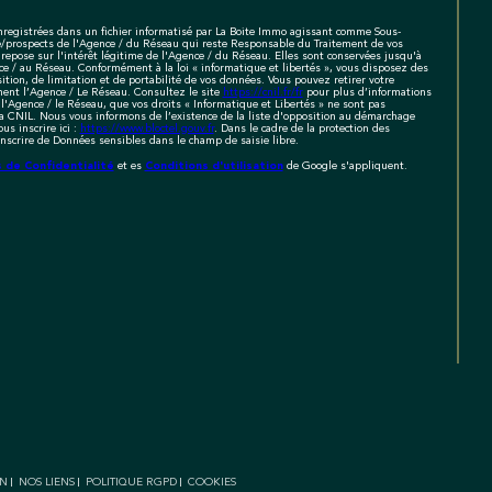
 enregistrées dans un fichier informatisé par La Boite Immo agissant comme Sous-
èle/prospects de l'Agence / du Réseau qui reste Responsable du Traitement de vos
repose sur l'intérêt légitime de l'Agence / du Réseau. Elles sont conservées jusqu'à
 / au Réseau. Conformément à la loi « informatique et libertés », vous disposez des
sition, de limitation et de portabilité de vos données. Vous pouvez retirer votre
ent l’Agence / Le Réseau. Consultez le site
https://cnil.fr/fr
pour plus d’informations
 l'Agence / le Réseau, que vos droits « Informatique et Libertés » ne sont pas
a CNIL. Nous vous informons de l’existence de la liste d'opposition au démarchage
us inscrire ici :
https://www.bloctel.gouv.fr
. Dans le cadre de la protection des
nscrire de Données sensibles dans le champ de saisie libre.
s de Confidentialité
Conditions d'utilisation
et es
de Google s'appliquent.
IN
NOS LIENS
POLITIQUE RGPD
COOKIES