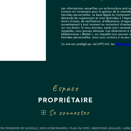
Les informations recueillies sur ce formulaire sont
traitant du traitement pour la gestion de la client
Données personnelles. La base légale du traitement 
demande de suppression et sont destinées à l'Agence
droits d’accès, de rectification, d’effacement, d’oppo
consentement à tout moment en contactant directem
sur vos droits. Si vous estimez, après avoir contacté
respectés, vous pouvez adresser une réclamation à l
téléphonique « Bloctel », sur laquelle vous pouvez vo
Données personnelles, nous vous invitons à ne pas i
Politique
Ce site est protégé par reCAPTCHA, les
Espace
PROPRIÉTAIRE
Se connecter
TION POWERED BY GOOGLE |
NOS HONORAIRES
PLAN DU SITE
MENTIONS LÉGALES
ADM