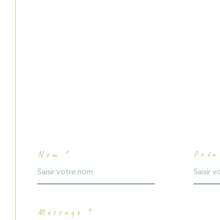
Nom *
Prén
Message *