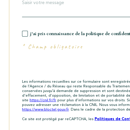
j'ai pris connaissance de la politique de confiden
* Champ obligatoire
Les informations recueillies sur ce formulaire sont enregistr
de l'Agence / du Réseau qui reste Responsable du Traitement 
conservées jusqu'à demande de suppression et sont destinées 
d’effacement, d’opposition, de limitation et de portabilité
site
https://cnil.fr/fr
pour plus d’informations sur vos droits. S
pouvez adresser une réclamation à la CNIL. Nous vous informon
https://www.bloctel.gouv.fr
. Dans le cadre de la protection d
Politiques de Conf
Ce site est protégé par reCAPTCHA, les